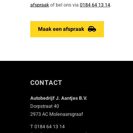
afspraak
of bel ons via
0184 64 13 14
.
Maak een afspraak
CONTACT
Autobedrijf J. Aantjes B.V.
Dorpstraat 40
2973 AC Molenaarsgraaf
T 0184 64 13 14